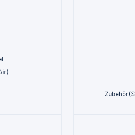
el
ir)
Zubehör (S