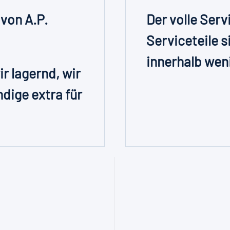
 von A.P.
Der volle Serv
Serviceteile s
innerhalb wen
r lagernd, wir
dige extra für